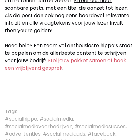
om te tonen aan de zoeker.
Streef dus naar
scanbare posts, met een titel die aanzet tot lezen
.
Als die post dan ook nog eens boordevol relevante
info zit en alle vraagtekens voor jouw lezer invult
then you’re golden!
Need help? Een team vol enthousiaste hippo’s staat
te popelen om de allerbeste content te schrijven
voor jouw bedrijf!
Stel jouw pakket samen of boek
een vrijblijvend gesprek
.
Tags
#socialhippo, #socialmedia,
#socialmediavoorbedrijven, #socialmediasucces,
#advertenties, #socialmediaads, #facebook,