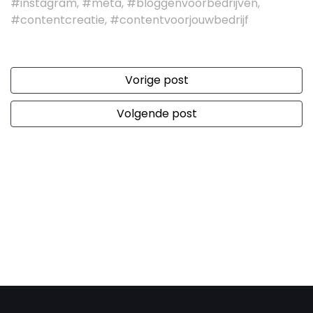
#instagram, #meta, #bloggenvoorbedrijven,
#contentcreatie, #contentvoorjouwbedrijf
Vorige post
Volgende post