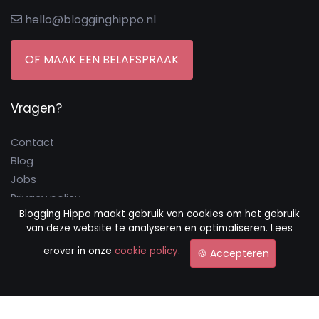
hello@blogginghippo.nl
OF MAAK EEN BELAFSPRAAK
Vragen?
Contact
Blog
Jobs
Privacy policy
Blogging Hippo maakt gebruik van cookies om het gebruik
Cookie policy
van deze website te analyseren en optimaliseren. Lees
Algemene voorwaarden
erover in onze
cookie policy
.
🍪 Accepteren