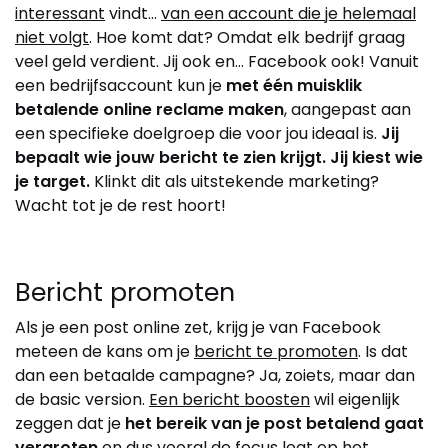
interessant
vindt…
van een account die je helemaal
niet volgt
. Hoe komt dat? Omdat elk bedrijf graag
veel geld verdient. Jij ook en… Facebook ook! Vanuit
een bedrijfsaccount kun je
met één muisklik
betalende online reclame maken
, aangepast aan
een specifieke doelgroep die voor jou ideaal is.
Jij
bepaalt wie jouw bericht te zien krijgt. Jij kiest wie
je target.
Klinkt dit als uitstekende marketing?
Wacht tot je de rest hoort!
Bericht promoten
Als je een post online zet, krijg je van Facebook
meteen de kans om je
bericht te promoten
. Is dat
dan een betaalde campagne? Ja, zoiets, maar dan
de basic version.
Een bericht boosten
wil eigenlijk
zeggen dat je
het bereik van je post betalend gaat
vergroten
en dus vooral de focus legt op
het